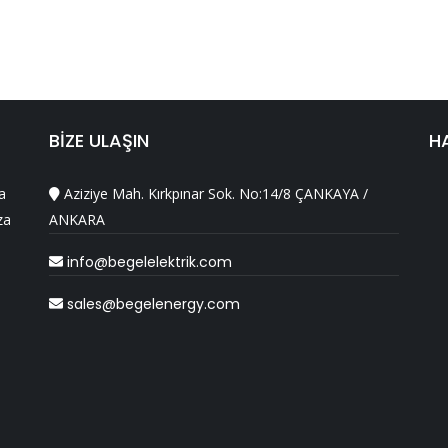
BİZE ULAŞIN
H
a
Aziziye Mah. Kırkpınar Sok. No:14/8 ÇANKAYA /
za
ANKARA
info@begelelektrik.com
sales@begelenergy.com