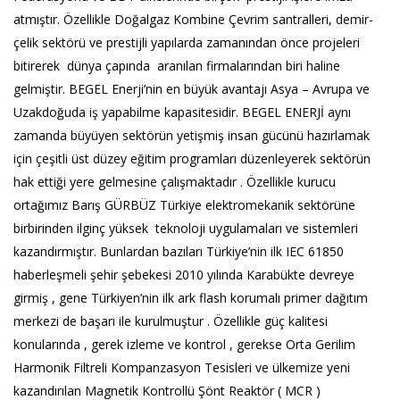
atmıştır. Özellikle Doğalgaz Kombine Çevrim santralleri, demir-
çelik sektörü ve prestijli yapılarda zamanından önce projeleri
bitirerek dünya çapında aranılan firmalarından biri haline
gelmiştir. BEGEL Enerji’nin en büyük avantajı Asya – Avrupa ve
Uzakdoğuda iş yapabilme kapasitesidir. BEGEL ENERJİ aynı
zamanda büyüyen sektörün yetişmiş insan gücünü hazırlamak
için çeşitli üst düzey eğitim programları düzenleyerek sektörün
hak ettiği yere gelmesine çalışmaktadır . Özellikle kurucu
ortağımız Barış GÜRBÜZ Türkiye elektromekanik sektörüne
birbirinden ilginç yüksek teknoloji uygulamaları ve sistemleri
kazandırmıştır. Bunlardan bazıları Türkiye’nin ilk IEC 61850
haberleşmeli şehir şebekesi 2010 yılında Karabükte devreye
girmiş , gene Türkiyen’nin ilk ark flash korumalı primer dağıtım
merkezi de başarı ile kurulmuştur . Özellikle güç kalitesi
konularında , gerek izleme ve kontrol , gerekse Orta Gerilim
Harmonik Filtreli Kompanzasyon Tesisleri ve ülkemize yeni
kazandırılan Magnetik Kontrollü Şönt Reaktör ( MCR )