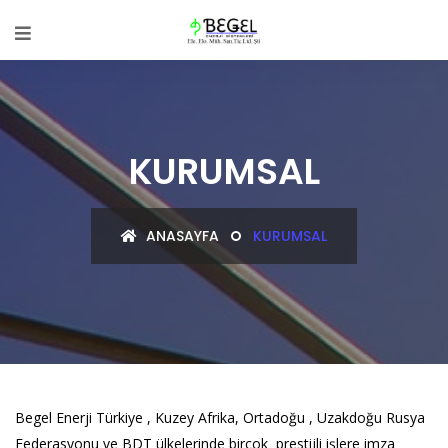
KURUMSAL
ANASAYFA
KURUMSAL
Begel Enerji Türkiye , Kuzey Afrika, Ortadoğu , Uzakdoğu Rusya
Federasyonu ve BDT ülkelerinde birçok prestijli işlere imza